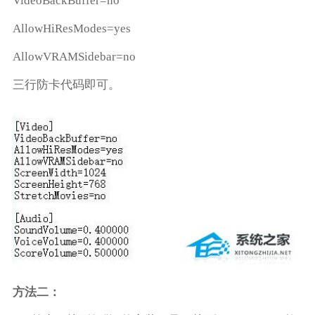
VideoBackBuffer=no
AllowHiResModes=yes
AllowVRAMSidebar=no
三行防卡代码即可。
方法二：