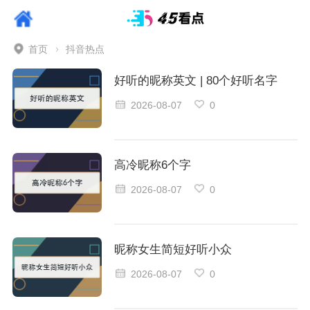
首页
抖音热点
好听的昵称英文 | 80个好听名字
2026-08-07
0
高冷昵称6个字
2026-08-07
0
昵称女生简短好听小众
2026-08-07
0