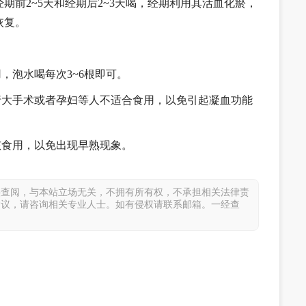
期前2~5天和经期后2~3天喝，经期利用其活血化瘀，
恢复。
，泡水喝每次3~6根即可。
行大手术或者孕妇等人不适合食用，以免引起凝血功能
孩食用，以免出现早熟现象。
供查阅，与本站立场无关，不拥有所有权，不承担相关法律责
建议，请咨询相关专业人士。如有侵权请联系邮箱。一经查