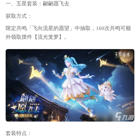
一、五星套装：翩翩愿飞去
获取方式：
限定共鸣「飞向流星的愿望」中抽取，160次共鸣可额
外领取摆件【流光笼梦】。
套装特点：