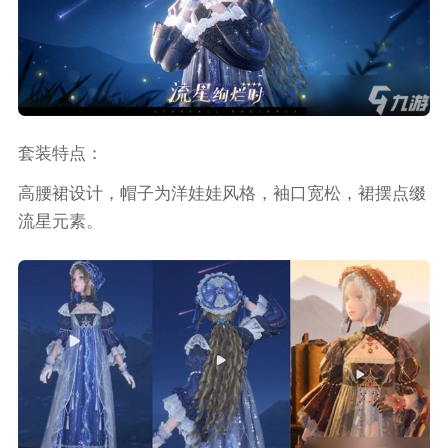
套装特点：
高腰裙设计，帽子为洋娃娃风格，袖口宽松，裙摆点缀
流星元素。