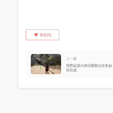
喜欢(0)
上一篇
荒野起源火神沉睡祭坛任务如
何完成