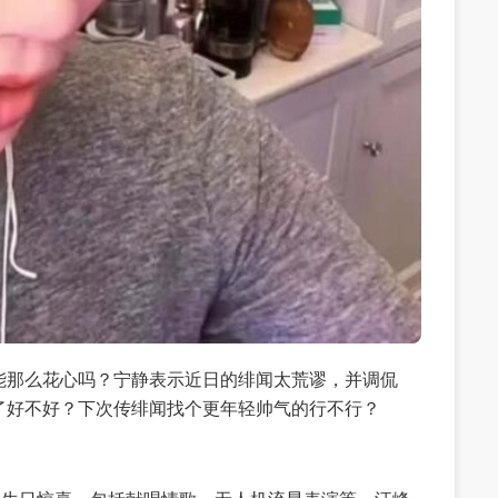
能那么花心吗？宁静表示近日的绯闻太荒谬，并调侃
了好不好？下次传绯闻找个更年轻帅气的行不行？