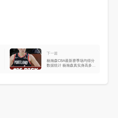
下一篇
杨瀚森CBA最新赛季场均得分
数据统计 杨瀚森真实身高多少
介绍