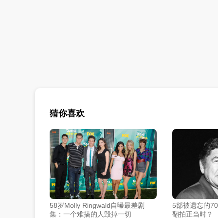
猜你喜欢
58岁Molly Ringwald自曝最差剧
5部被遗忘的7
集：一个难搞的人毁掉一切
翻拍正当时？