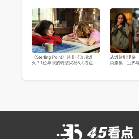
《Sterling Point》并非书改却爆
从爆款到滥俗
火？1位导演的转型揭秘5大看点
类剧集：业界