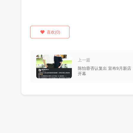
喜欢(0)
上一篇
陈怡蓉否认复出 宣布9月新店
开幕