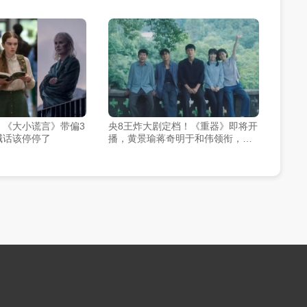
周播惯例
，《大小谎言》带偏3
央8王炸大剧定档！《重器》即将开
喊话该停停了
播，黄景瑜蒋奇明于和伟领衔，阵
容顶配