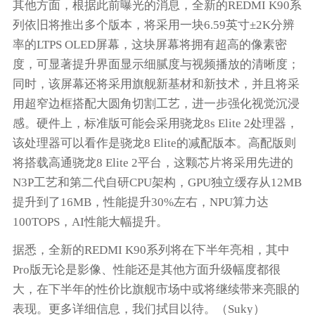
其他方面，根据此前曝光的消息，全新的REDMI K90系
列依旧将推出多个版本，将采用一块6.59英寸±2K分辨
率的LTPS OLED屏幕，这块屏幕将拥有超高的像素密
度，可显著提升界面显示细腻度与视频播放的清晰度；
同时，该屏幕还将采用旗舰新基材和新技术，并且将采
用超窄边框搭配大圆角切割工艺，进一步强化视觉沉浸
感。硬件上，标准版可能会采用骁龙8s Elite 2处理器，
该处理器可以看作是骁龙8 Elite的减配版本。高配版则
将搭载高通骁龙8 Elite 2平台，这颗芯片将采用先进的
N3P工艺和第二代自研CPU架构，GPU独立缓存从12MB
提升到了16MB，性能提升30%左右，NPU算力达
100TOPS，AI性能大幅提升。
据悉，全新的REDMI K90系列将在下半年亮相，其中
Pro版无论是影像、性能还是其他方面升级幅度都很
大，在下半年的性价比旗舰市场中或将继续带来亮眼的
表现。更多详细信息，我们拭目以待。（Suky）