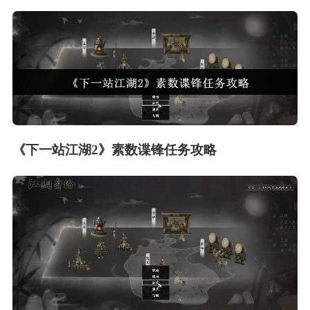
《下一站江湖2》素数谍锋任务攻略