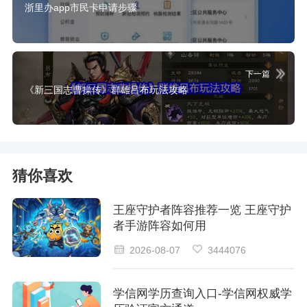
浙里办app市民卡申请步骤
下一篇
《新三国志曹操传》群雄吕布玩法攻略
猜你喜欢
王座守护者阵容推荐一览 王座守护
者手游阵容如何用
2026-08-07
3444076
学信网学历查询入口-学信网权威学