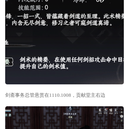
剑斋事务总管悬赏在1110.1008，贡献堂主右边