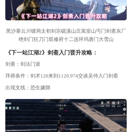
黑沙寨云川镖局太初剑宗砚溪山庄嵩室山丐门剑斋东厂
绝剑门狂刀门双修府十二连环坞唐门大雪山
《下一站江湖2》剑斋入门晋升攻略：
剑斋：剑法门派
拜师条件：剑术120来到1120.974交谈吴仲入门剑斋
出现支线：恐生嫌隙