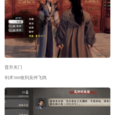
晋升关门
剑术360收到吴仲飞鸽