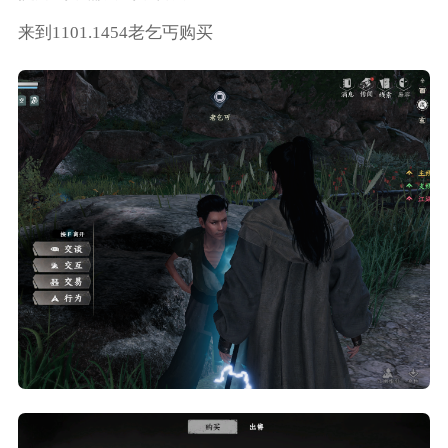
来到1101.1454老乞丐购买