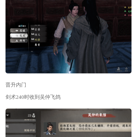
晋升内门
剑术240时收到吴仲飞鸽