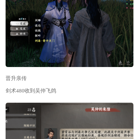
晋升亲传
剑术480收到吴仲飞鸽