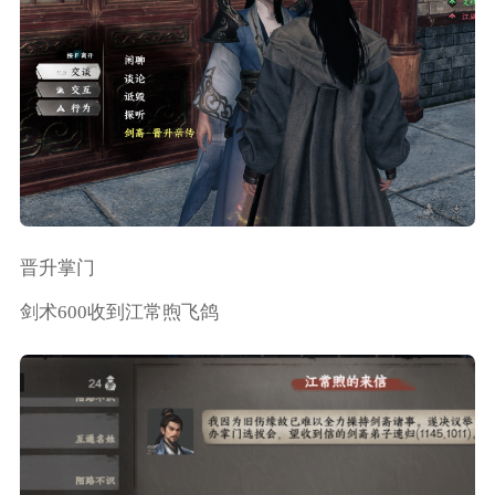
晋升掌门
剑术600收到江常煦飞鸽