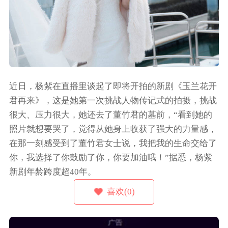
近日，杨紫在直播里谈起了即将开拍的新剧《玉兰花开
君再来》，这是她第一次挑战人物传记式的拍摄，挑战
很大、压力很大，她还去了董竹君的墓前，“看到她的
照片就想要哭了，觉得从她身上收获了强大的力量感，
在那一刻感受到了董竹君女士说，我把我的生命交给了
你，我选择了你鼓励了你，你要加油哦！”据悉，杨紫
新剧年龄跨度超40年。
喜欢(0)