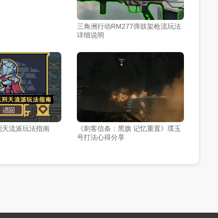
三角洲行动RM277弹鼓架枪流玩法
详细说明
刑天流派玩法指南
《刺客信条：黑旗 记忆重置》璞玉
号打法心得分享