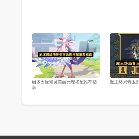
崩坏因缘精灵美丽元理搭配推荐指
魔王终局青玉
南