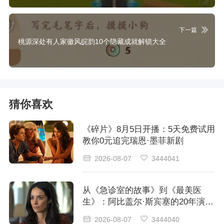
下一篇
桃源深处有人家徽风皖韵10个隐藏成就解锁大全
猜你喜欢
《碎片》8月5日开播：5天免费试用
教你0元追完瑞恩·墨菲新剧
2026-08-07
3444041
从《急诊室的故事》到《最美医
生》：阿比盖尔·斯宾塞的20年演艺
之路，为何眼熟却叫不出名字？
2026-08-07
3444040