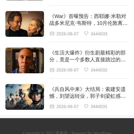
《War》首曝预告：西耶娜·米勒对
战多米尼克·韦斯特，10月伦敦离婚
大战开打
2026-08-07
3444033
《生活大爆炸》衍生剧最精彩的部
分，竟是一个多数人直接跳过的片
头？
2026-08-07
3444032
《兵自风中来》大结局：索建安遗
憾，刘望远转业，郭子剑梁虹感情
留白
2026-08-07
3444031
Copyright © 2022 漫资讯 · Powered By WordPress