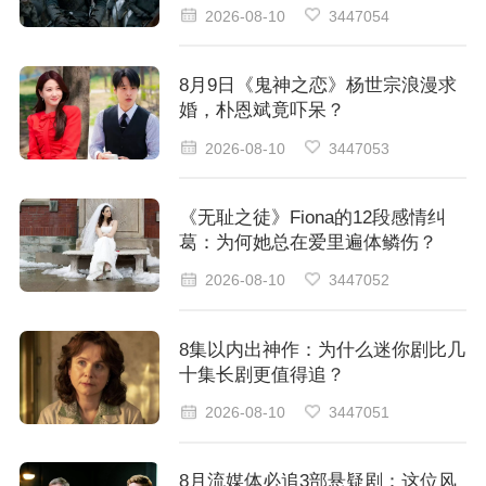
2026-08-10
3447054
8月9日《鬼神之恋》杨世宗浪漫求
婚，朴恩斌竟吓呆？
2026-08-10
3447053
《无耻之徒》Fiona的12段感情纠
葛：为何她总在爱里遍体鳞伤？
2026-08-10
3447052
8集以内出神作：为什么迷你剧比几
十集长剧更值得追？
2026-08-10
3447051
8月流媒体必追3部悬疑剧：这位风