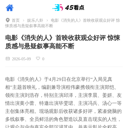
首页
娱乐八卦
电影《消失的人》首映收获观众好评 惊
悚质感与悬疑叙事高能不断
电影《消失的人》首映收获观众好评 惊悚
质感与悬疑叙事高能不断
2026-05-09
0
电影《消失的人》于4月29日在北京举行“入局见真
相”主题首映礼，编剧兼导演程伟豪携领衔主演郑恺、
领衔主演刘浩存，特别主演邱泽，主演李晨、姜妍、友
情出演黄小蕾、特邀出演毕雯珺、主演冯兵、汤心一等
主创集体亮相。现场观影后收获诸多好评，紧凑烧脑的
多线叙事、全员鲜活的角色塑造以及直击现实的人性，
让观众与业内嘉宾全部沉浸其中，并表示影片全程高