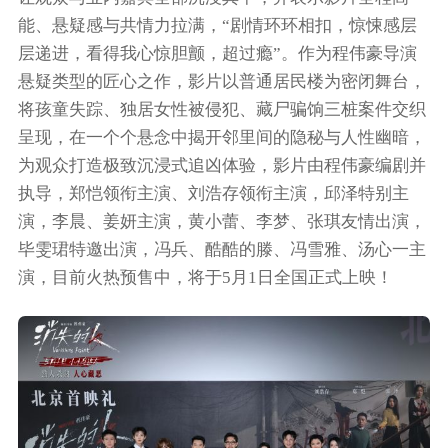
能、悬疑感与共情力拉满，“剧情环环相扣，惊悚感层
层递进，看得我心惊胆颤，超过瘾”。作为程伟豪导演
悬疑类型的匠心之作，影片以普通居民楼为密闭舞台，
将孩童失踪、独居女性被侵犯、藏尸骗饷三桩案件交织
呈现，在一个个悬念中揭开邻里间的隐秘与人性幽暗，
为观众打造极致沉浸式追凶体验，影片由程伟豪编剧并
执导，郑恺领衔主演、刘浩存领衔主演，邱泽特别主
演，李晨、姜妍主演，黄小蕾、李梦、张琪友情出演，
毕雯珺特邀出演，冯兵、酷酷的滕、冯雪雅、汤心一主
演，目前火热预售中，将于5月1日全国正式上映！