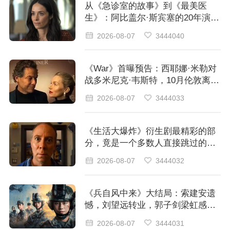
从《急诊室的故事》到《最美医
生》：阿比盖尔·斯宾塞的20年演艺
之路，为何眼熟却叫不出名字？
2026-08-07
3444040
《War》首曝预告：西耶娜·米勒对
战多米尼克·韦斯特，10月伦敦离婚
大战开打
2026-08-07
3444033
《生活大爆炸》衍生剧最精彩的部
分，竟是一个多数人直接跳过的片
头？
2026-08-07
3444032
《兵自风中来》大结局：索建安遗
憾，刘望远转业，郭子剑梁虹感情
留白
2026-08-07
3444031