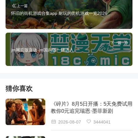
上一篇
怀旧的街机游戏合集app 耐玩的街机游戏一览2026
下一篇
jm网页版直达-jm国内版一键进入
猜你喜欢
《碎片》8月5日开播：5天免费试用
教你0元追完瑞恩·墨菲新剧
2026-08-07
3444041