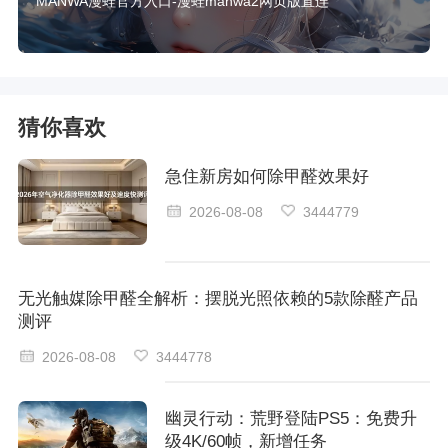
MANWA漫蛙官方入口-漫蛙manwa2网页版直连
猜你喜欢
急住新房如何除甲醛效果好
2026-08-08
3444779
无光触媒除甲醛全解析：摆脱光照依赖的5款除醛产品
测评
2026-08-08
3444778
幽灵行动：荒野登陆PS5：免费升
级4K/60帧，新增任务