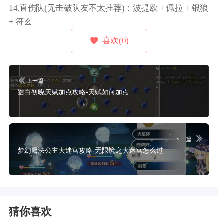
14.直伤队(无击破队友不太推荐)：波提欧 + 佩拉 + 银狼
+ 符玄
喜欢(0)
上一篇
皓白初晓天赋加点攻略-天赋如何加点
下一篇
梦幻魔法公主大迷宫攻略-无限镜之大迷宫怎么过
猜你喜欢