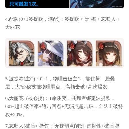
4.配队(0+1波提欧，满配)：波提欧 + 阮·梅 + 忘归人 +
大丽花
5.波提欧(主C)：0+1，物理击破主C，靠优势口袋叠
层，大招/秘技挂物理弱点，高频击破+高伤爆发。
6.大丽花1(核心拐)：1命质变，共舞者绑定波提欧，
60%超击破倍率+追击回点+无弱点超击破，全队击破特
攻+50%。
7.忘归人(破盾+增伤)：无视弱点削韧+虚韧性+破盾增