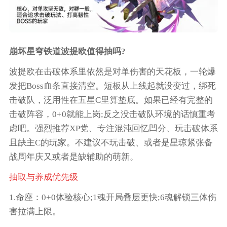
崩坏星穹铁道波提欧值得抽吗?
波提欧在击破体系里依然是对单伤害的天花板，一轮爆
发把Boss血条直接清空。短板从上线起就没变过，绑死
击破队，泛用性在五星C里算垫底。如果已经有完整的
击破阵容，0+0就能上岗;反之没击破队环境的话慎重考
虑吧。强烈推荐XP党、专注混沌回忆凹分、玩击破体系
且缺主C的玩家。不建议不玩击破、或者是星琼紧张备
战周年庆又或者是缺辅助的萌新。
抽取与养成优先级
1.命座：0+0体验核心;1魂开局叠层更快;6魂解锁三体伤
害拉满上限。