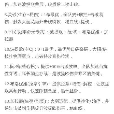
伤，加速波提欧叠层，破盾后二次击破。
8.灵砂(生存+易伤)：1命最优，全队奶+解控+击破易
伤，触发大丽花额外击破特攻，稳血线+提伤 。
9.平民版(零命无专武)：波提欧 + 阮·梅 + 布洛妮娅 + 加
拉赫
10.波提欧(主C)：0+1最优，靠优势口袋叠层，大招/秘
技挂物理弱点，击破特攻直伤拉满 。
11.阮·梅(核心拐)：提供+50%击破效率、全队加速与抗
性穿透，延长弱点存续，是波提欧伤害乘区的关键 。
12.布洛妮娅(拉条引擎)：提供拉条+增伤+解控，让波提
欧高频行动，快速削韧叠层，循环丝滑 。
13.加拉赫(生存+削韧)：火弱适配，提供净化+治疗，并
通过击破增伤拐提升波提欧伤害，稳血线 。