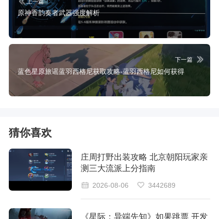
上一篇
原神香韵奏者武器强度解析
下一篇
蓝色星原旅谣蓝羽西格尼获取攻略-蓝羽西格尼如何获得
猜你喜欢
庄周打野出装攻略 北京朝阳玩家亲
测三大流派上分指南
2026-08-06
3442689
《星际：异端先知》如果跳票 开发