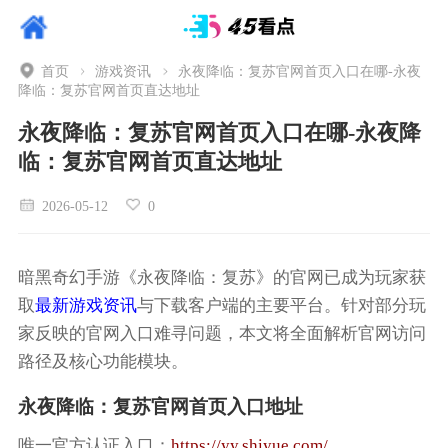
首页
游戏资讯
永夜降临：复苏官网首页入口在哪-永夜
降临：复苏官网首页直达地址
永夜降临：复苏官网首页入口在哪-永夜降
临：复苏官网首页直达地址
2026-05-12
0
暗黑奇幻手游《永夜降临：复苏》的官网已成为玩家获
取
最新游戏资讯
与下载客户端的主要平台。针对部分玩
家反映的官网入口难寻问题，本文将全面解析官网访问
路径及核心功能模块。
永夜降临：复苏官网首页入口地址
唯一官方认证入口：
https://yy.shiyue.com/