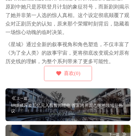
原剧中她只是苏联登月计划的象征符号，而新剧则揭示
了她并非第一人选的惊人真相。这个设定彻底颠覆了观
众对正剧历史的认知，原来那个荣耀时刻背后，隐藏着
一场惊心动魄的临时决策。
《星城》通过全新的叙事视角和角色塑造，不仅丰富了
《为了全人类》的故事宇宙，更将彻底改变观众对原有
历史线的理解，为整个系列带来了更多可能性。
喜欢(0)
上一篇
钟睒睒斥资五亿元入股智邦锂电 首富跨界固态电池领域引热
议
下一篇