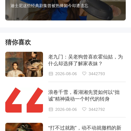
迪士尼这些经典剧集曾被热捧如今却遭遗忘
猜你喜欢
老九门：吴老狗曾喜欢霍仙姑，为
什么却选择了解家表妹？
2026-08-06
3442793
浪卷千雪，看湖湘先贤如何以“拙
诚”精神撬动一个时代的转身
2026-08-06
3442792
“打不过就跑”，动不动就撤档的新