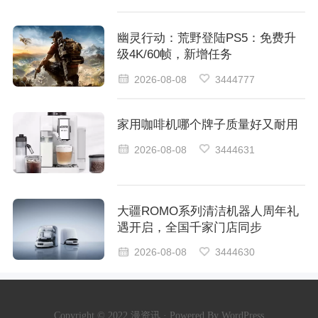
幽灵行动：荒野登陆PS5：免费升
级4K/60帧，新增任务
2026-08-08
3444777
家用咖啡机哪个牌子质量好又耐用
2026-08-08
3444631
大疆ROMO系列清洁机器人周年礼
遇开启，全国千家门店同步
2026-08-08
3444630
Copyright © 2022 漫资讯 · Powered By WordPress