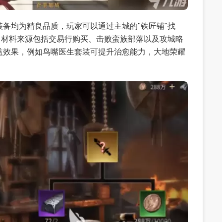
备均为精良品质，玩家可以通过主城的"铁匠铺"找
。材料来源包括交易行购买、击败蛮族部落以及攻城略
益效果，例如鸟嘴医生套装可提升治愈能力，大地荣耀