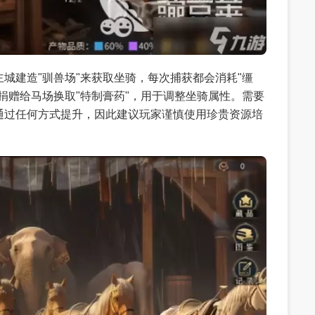
城建造"驯兽场"来获取坐骑，每次捕获都会消耗"缰
捐赠给马场换取"特制膏药"，用于调整坐骑属性。需要
通过任何方式提升，因此建议玩家谨慎使用珍贵资源培