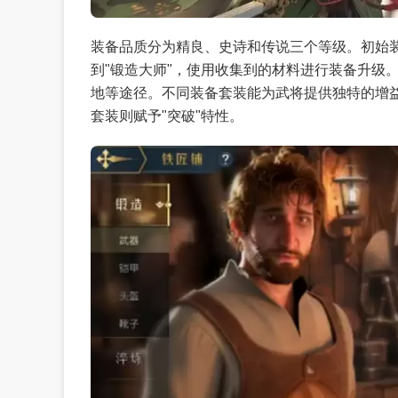
装备品质分为精良、史诗和传说三个等级。初始装
到"锻造大师"，使用收集到的材料进行装备升级
地等途径。不同装备套装能为武将提供独特的增
套装则赋予"突破"特性。