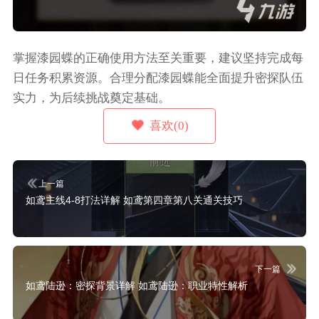
掌握漆园蝶的正确使用方法至关重要，建议坚持完成每
日任务积累资源。合理分配漆园蝶能全面提升密探队伍
实力，为后续挑战奠定基础。
喜欢(0)
上一篇
如鸢主线4-8打法详解 如鸢第四章第八关通关技巧
下一篇
如鸢陆逊：密探背景详解 如鸢陆逊：职业特性解析