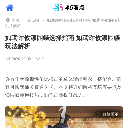
首页
看点啥
如鸢许攸漆园蝶选择指南 如鸢许攸漆园蝶
玩法解析
如鸢许攸漆园蝶选择指南 如鸢许攸漆园蝶
玩法解析
2026-06-02
0
许攸作为前期性价比极高的单体输出密探，搭配合理阵
容可快速通关普通关卡。本文将详细解析其培养要点及
漆园蝶使用技巧，助你高效提升战力。