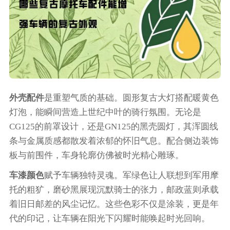
外壳配件
是重塑气质的基础。圆形复古大灯搭配暖黄色
灯泡，能瞬间营造上世纪中叶的骑行氛围。无论是
CG125的前罩设计，还是GN125的黑壳圆灯，其浑圆线
条与金属质感都散发着浓郁的怀旧气息。配合侧边装饰
板与前围件，车身轮廓仿佛被时光精心雕琢。
车漆颜色
赋予车辆独特灵魂。军绿色让人联想到军用摩
托的粗犷，磨砂黑展现沉默骑士的张力，邮政蓝则承载
着旧日邮差的风尘记忆。这些色彩不仅是涂装，更是年
代的印记，让车辆在阳光下闪耀时能唤起时光回响。