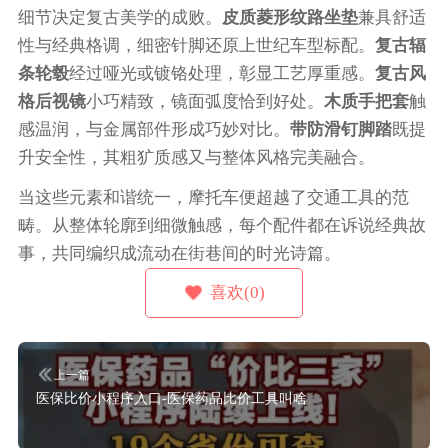
细节决定复古美学的成败。
皮质菱形纹路坐垫
兼具舒适
性与经典格调，细密针脚还原上世纪车型标配。
复古辐
条轮毂
经过哑光或镀铬处理，彰显工艺厚重感。
复古风
格后视镜
小巧精致，镜面弧度恰到好处。
木质手把套
触
感温润，与金属部件形成巧妙对比。
带防滑钉脚踏
既提
升安全性，其粗犷质感又与整体风格完美融合。
当这些元素和谐统一，摩托车便超越了交通工具的范
畴。从整体轮廓到细微触感，每个配件都在诉说经典故
事，共同编织成流动在街巷间的时光诗篇。
喜欢(0)
上一篇
医保比价小程序入口-医保药品比价工具叫啥