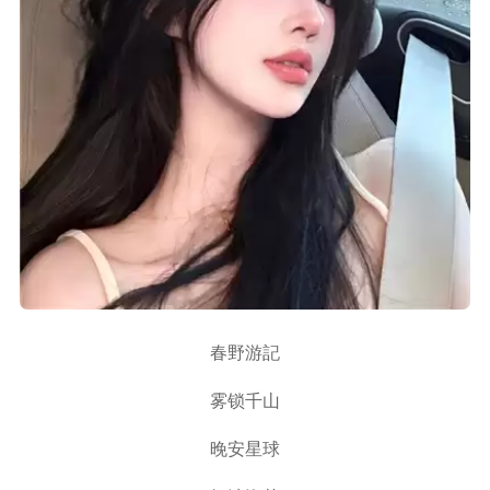
春野游記
雾锁千山
晚安星球