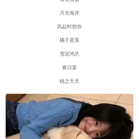
月光海岸
风起时想你
橘子星系
雪泥鸿爪
春日宴
桃之夭夭