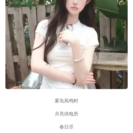
雾岛风鸣时
月亮供电所
春日尽