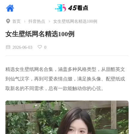
首页
抖音热点
女生壁纸网名精选100例
女生壁纸网名精选100例
2026-06-03
0
精选女生壁纸网名合集，涵盖多种风格类型，从甜酷英文
到仙气汉字，再到可爱表情点缀，满足换头像、配壁纸或
取新名的不同需求，总有一款能触动你的心弦。