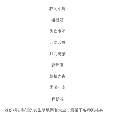
林间小鹿
樱桃酒
风吹麦浪
云卷云舒
月亮与猫
森呼吸
草莓之夜
雾漫江南
春衫薄
这份精心整理的女生壁纸网名大全，囊括了各种风格类