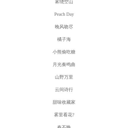
雾绕空山
Peach Day
晚风吻尽
橘子海
小熊偷吃糖
月光奏鸣曲
山野万里
云间诗行
甜味收藏家
雾里看花?
春不晚