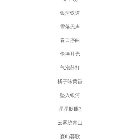
银河铁道
雪落无声
春日序曲
偷捧月光
气泡苏打
橘子味黄昏
坠入银河
星星眨眼?
云雾绕青山
森屿暮歌