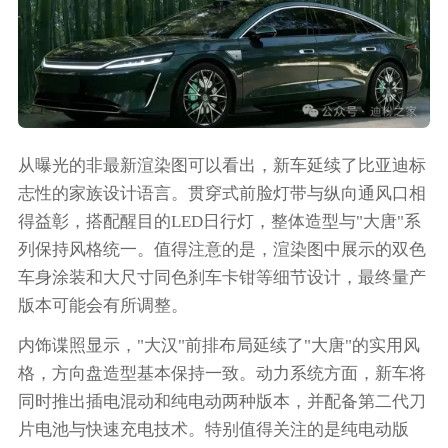
从曝光的非最新渲染图可以看出，新车延续了比亚迪标
志性的家族设计语言。贯穿式前脸灯带与纵向通风口相
得益彰，搭配醒目的LED日行灯，整体造型与"大唐"系
列保持风格统一。值得注意的是，渲染图中展示的双色
车身涂装和大尺寸同色刹车卡钳等细节设计，最终量产
版本可能会有所调整。
内饰谍照显示，"大汉"前排布局延续了"大唐"的实用风
格，方向盘造型基本保持一致。动力系统方面，新车将
同时推出插电混动和纯电动两种版本，并配备第二代刀
片电池与快速充电技术。特别值得关注的是纯电动版