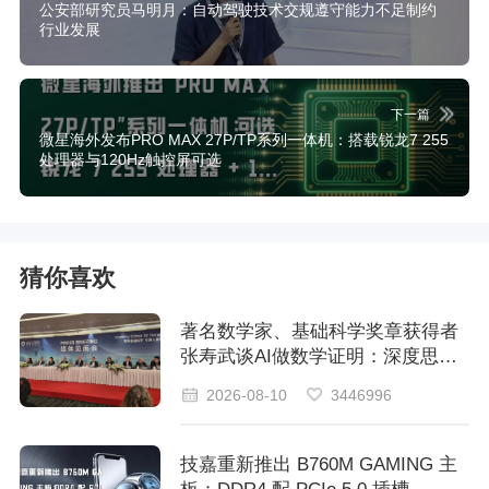
公安部研究员马明月：自动驾驶技术交规遵守能力不足制约
行业发展
下一篇
微星海外发布PRO MAX 27P/TP系列一体机：搭载锐龙7 255
处理器与120Hz触控屏可选
猜你喜欢
著名数学家、基础科学奖章获得者
张寿武谈AI做数学证明：深度思考
能力目前还与人类相差甚远
2026-08-10
3446996
技嘉重新推出 B760M GAMING 主