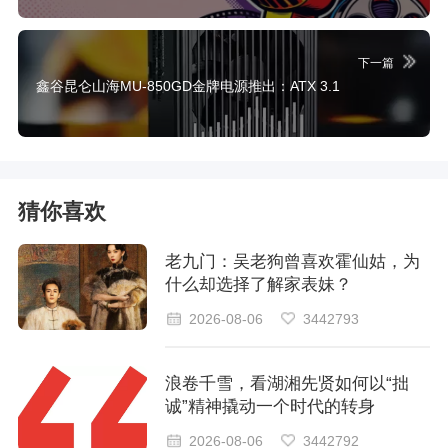
下一篇
鑫谷昆仑山海MU-850GD金牌电源推出：ATX 3.1
猜你喜欢
老九门：吴老狗曾喜欢霍仙姑，为
什么却选择了解家表妹？
2026-08-06
3442793
浪卷千雪，看湖湘先贤如何以“拙
诚”精神撬动一个时代的转身
2026-08-06
3442792