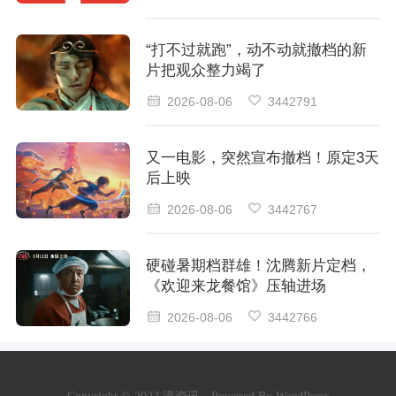
“打不过就跑”，动不动就撤档的新
片把观众整力竭了
2026-08-06
3442791
又一电影，突然宣布撤档！原定3天
后上映
2026-08-06
3442767
硬碰暑期档群雄！沈腾新片定档，
《欢迎来龙餐馆》压轴进场
2026-08-06
3442766
Copyright © 2022 漫资讯 · Powered By WordPress