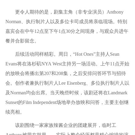
更令人期待的是，剧集主角（非专业演员）Anthony
Norman、执行制片人以及多位卡司成员将亲临现场。特别
嘉宾会在中午12点至下午1点30分之间现身，与观众共进午
餐并合影留念。
后续活动同样精彩。周日，“Hot Ones”主持人Sean
Evans将在洛杉矶NYA West主持另一场活动。上午11点开始
的放映会将播出第207和208集，之后安排问答环节与招待
会。创作者兼执行制片人Lee Eisenberg、多位执行制片人以
及Norman均会出席。当天晚些时候，该剧还将在Landmark
Sunset的Film Independent场地举办放映和问答，主要主创继
续亮相。
该剧围绕一家家族辣酱企业的团建展开，临时工
Anthony被蒙在鼓里——实际上整个经历都是精心编排的演