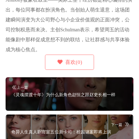
出，每位同事都在扮演角色。当创始人萌生退意，这场团
建瞬间演变为大公司野心与小企业价值观的正面冲突，公
司控制权悬而未决。主创Schulman表示，希望周五的活动
能像剧中那样促成意想不到的联结，让社群感与共享体验
成为核心焦点。
喜欢(0)
上一篇
《灵魂摆渡十年》为什么新角色赵恒之跟赵吏长相一样
下一篇
奇异人生真人剧官宣五位新卡司：校园谜案即将上演