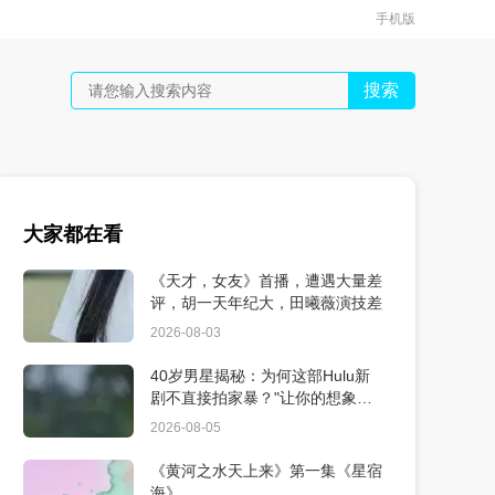
手机版
搜索
大家都在看
《天才，女友》首播，遭遇大量差
评，胡一天年纪大，田曦薇演技差
2026-08-03
40岁男星揭秘：为何这部Hulu新
剧不直接拍家暴？"让你的想象更
震撼"
2026-08-05
《黄河之水天上来》第一集《星宿
海》