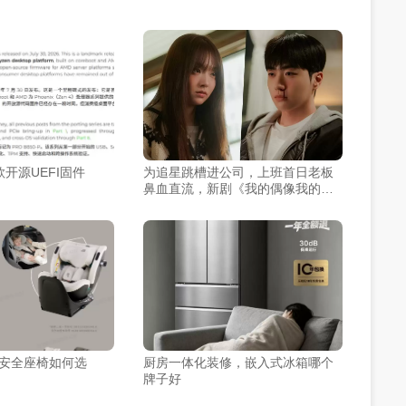
款开源UEFI固件
为追星跳槽进公司，上班首日老板
鼻血直流，新剧《我的偶像我的老
板》今晚揭晓
价比安全座椅如何选
厨房一体化装修，嵌入式冰箱哪个
牌子好