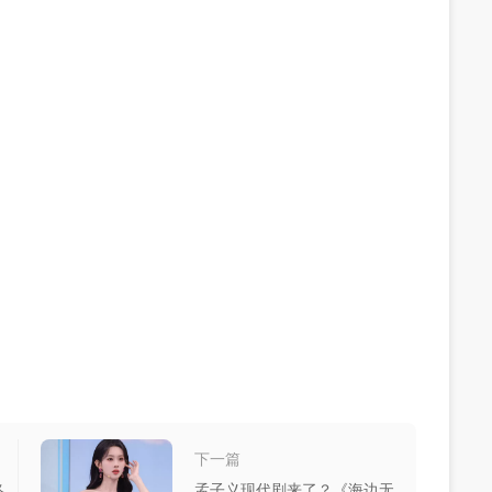
下一篇
终
孟子义现代剧来了？《海边无