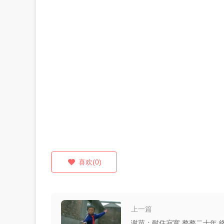
喜欢(0)
上一篇
谢苗：耐住寂寞 整整二十年 