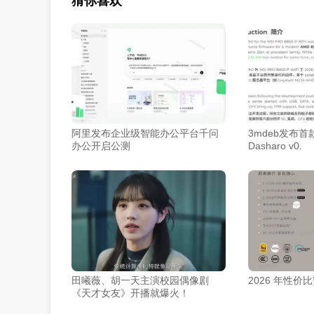
猜你喜欢
阿里发布企业级智能办公平台千问
3mdeb发布首
办公开启公测
Dasharo v0.
田曦薇、胡一天主演校园偶像剧
2026 年性
《天才女友》开播就爆火！