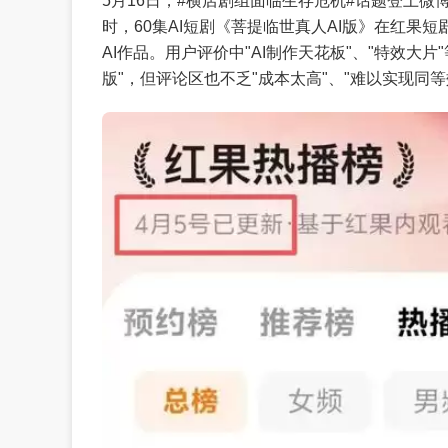
5月16日，#横店剧组面临生存危机#话题登上
时，60集AI短剧《菩提临世真人AI版》在红果
AI作品。用户评价中"AI制作天花板"、"特效大
版"，但评论区也不乏"成本太高"、"难以实现同