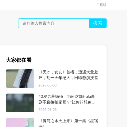
手机版
搜索
大家都在看
《天才，女友》首播，遭遇大量差
评，胡一天年纪大，田曦薇演技差
2026-08-03
40岁男星揭秘：为何这部Hulu新
剧不直接拍家暴？"让你的想象更
震撼"
2026-08-05
《黄河之水天上来》第一集《星宿
海》