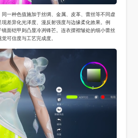
。同一种色值施加于丝绸、金属、皮革、蕾丝等不同虚
呈现差异化光泽度、漫反射强度与边缘柔化效果。例
于镜面铠甲则凸显冷冽锋芒。连衣摆褶皱处的细小蕾丝
视觉可信度与工艺完成度。