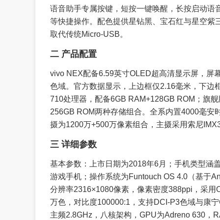
语音助手专属按键，短按一键唤醒，长按启动语音
等快捷操作。配色提供星钻黑、宝石红与星空紫三种
取代传统Micro-USB。
二 产品配置
vivo NEX配备6.59英寸OLED超高清显示屏，屏幕
色域。官方数据显示，上边框仅2.16毫米，下边框
710处理器，配备6GB RAM+128GB ROM；旗
256GB ROM两种存储组合。全系内置4000毫安时
摄为1200万+500万像素组合，主摄采用索尼IM
三 详细参数
基本参数：上市日期为2018年6月；手机类型涵
游戏手机；操作系统为Funtouch OS 4.0（基于And
分辨率2316×1080像素，像素密度388ppi，采用
万色，对比度100000:1，支持DCI-P3色域与
主频2.8GHz，八核架构，GPU为Adreno 630