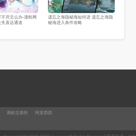
打不开怎么办-漫蛙网
遗忘之海隐秘海如何进 遗忘之海隐
走失直达通道
秘海进入条件攻略
易欧交易所
阿里西西