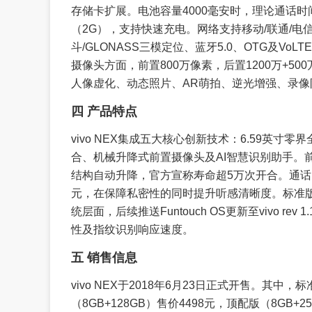
存储卡扩展。电池容量4000毫安时，理论通话时间
（2G），支持快速充电。网络支持移动/联通/电信全网
斗/GLONASS三模定位、蓝牙5.0、OTG及VoLT
摄像头方面，前置800万像素，后置1200万+500万
人像虚化、动态照片、AR萌拍、逆光增强、录像
四 产品特点
vivo NEX集成五大核心创新技术：6.59英寸零
合、机械升降式前置摄像头及AI智慧识别助手。
结构自动升降，官方宣称寿命超5万次开合。通
元，在保障私密性的同时提升听感清晰度。标准
统层面，后续推送Funtouch OS更新至vivo rev
性及指纹识别响应速度。
五 销售信息
vivo NEX于2018年6月23日正式开售。其中，标
（8GB+128GB）售价4498元，顶配版（8GB+2