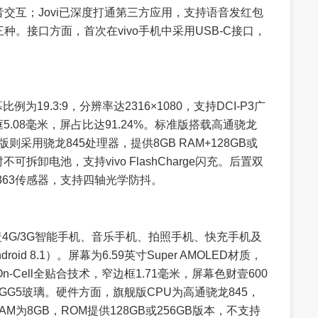
交互；Jovi已深度打通第三方应用，支持语音发红包
。接口方面，首次在vivo手机中采用USB-C接口，
比例为19.3:9，分辨率达2316×1080，支持DCI-P3广
5.08毫米，屏占比达91.24%。标准版搭载高通骁龙
舰版则采用骁龙845处理器，提供8GB RAM+128GB或
不可拆卸电池，支持vivo FlashCharge闪充。后置双
X363传感器，支持四轴光学防抖。
盖4G/3G智能手机、音乐手机、拍照手机、快充手机及
roid 8.1）。屏幕为6.59英寸Super AMOLED材质，
On-Cell全贴合技术，窄边框1.71毫米，屏幕色财壹600
康宁GG5玻璃。硬件方面，旗舰版CPU为高通骁龙845，
，RAM为8GB，ROM提供128GB或256GB版本，不支持