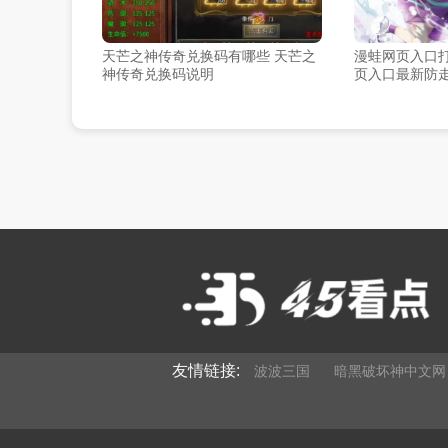
天芒之神传奇兑换码有哪些 天芒之
漫蛙网页入口
神传奇兑换码说明
页入口最新防
友情链接:
波波三国
暗黑破坏神中文网