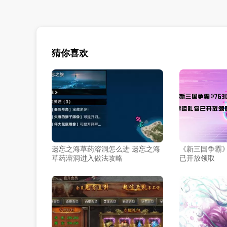
猜你喜欢
遗忘之海草药溶洞怎么进 遗忘之海
《新三国争霸》
草药溶洞进入做法攻略
已开放领取