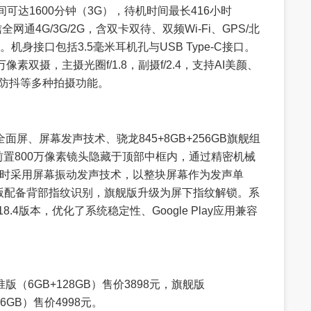
可达1600分钟（3G），待机时间最长416小时
通4G/3G/2G，含双卡双待、双频Wi-Fi、GPS/北
E。机身接口包括3.5毫米耳机孔与USB Type-C接口。
像素双摄，主摄光圈f/1.8，副摄f/2.4，支持AI美颜、
防抖等多种拍摄功能。
界全面屏、屏幕发声技术、骁龙845+8GB+256GB旗舰组
前置800万像素镜头隐藏于顶部中框内，通过精密机械
话时采用屏幕振动发声技术，以整块屏幕作为发声单
版配备背部指纹识别，旗舰版升级为屏下指纹解锁。系
 1.18.4版本，优化了系统稳定性、Google Play应用兼容
准版（6GB+128GB）售价3898元，旗舰版
56GB）售价4998元。