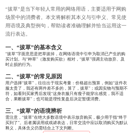
“拔草”是当下年轻人常用的网络用语，主要适用于网购
场景中的消费者。本文将解析其本义与引申义、常见使
用语境及典型例句，帮助读者准确理解并恰当运用这一
流行表达。
一、“拔草”的基本含义
“拔草”字面意思是把草拔掉，在网络语境中引申为取消已产生的购
买计划。与“种草”（激发购买欲）相对，“拔草”强调主动放弃、及
时止损的行为。
二、“拔草”的常见原因
用户选择“拔草”，往往出于现实考量：价格超出预算，例如“这件衣
服太贵了，我还有两件差不多的，算了，拔草”；或因实物与预期不
符，如看到买家秀后发现“这身衣服只有瘦子能穿出感觉，我不适
合，果断拔草”；也可能是理性复盘后决定暂缓消费。
三、“拔草”的语境辨析
需注意，“拔草”在绝大多数语境中表示放弃购买，极少用于指“终于
买到了”。后者属误用或戏谑表达，日常交流中应以取消购买为默认
释义，具体含义仍需结合上下文判断。