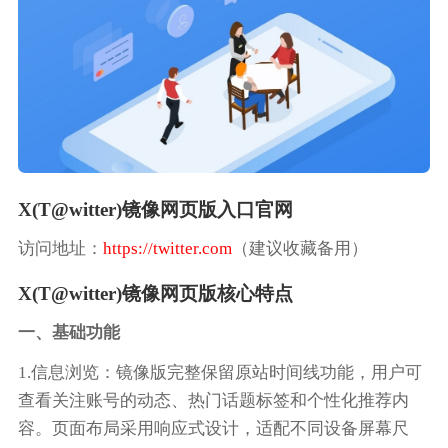
X(T@witter)镜像网页版入口官网
访问地址：
https://twitter.com
（建议收藏备用）
X(T@witter)镜像网页版核心特点
一、基础功能
1.信息浏览：镜像版完整保留原站时间线功能，用户可
查看关注账号的动态、热门话题标签和个性化推荐内
容。页面布局采用响应式设计，适配不同设备屏幕尺