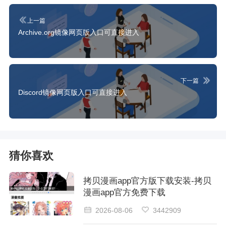
上一篇
Archive.org镜像网页版入口可直接进入
下一篇
Discord镜像网页版入口可直接进入
猜你喜欢
拷贝漫画app官方版下载安装-拷贝
漫画app官方免费下载
2026-08-06
3442909