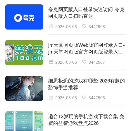
夸克网页版入口登录快速访问-夸克
网页版入口扫码直达
2026-08-06
3442908
jm天堂网页版Web版官网登录入口-
jm天堂网页版官方网页版登录入口​
2026-08-06
3442907
细思极恐的游戏有哪些 2026有趣的
恐怖手游推荐
2026-08-06
3442906
适合12岁玩的手机游戏下载合集 免
费的益智游戏盘点2026