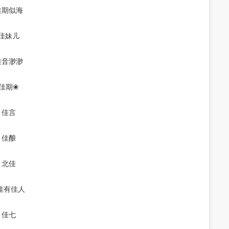
佳期似海
佳妹儿
佳音渺渺
佳期❀
佳言
佳酿
北佳
佳有佳人
佳七