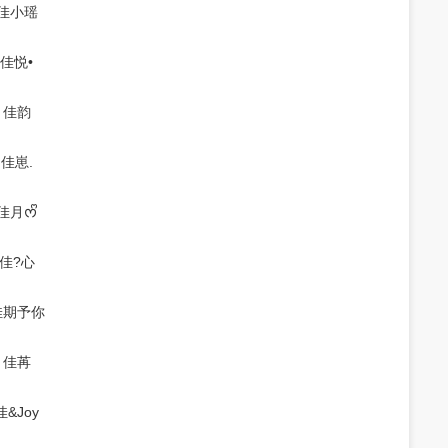
佳小瑶
佳悦•
佳韵
佳崽.
佳月ᰔᩚ
佳?心
佳期予你
佳苒
佳&Joy