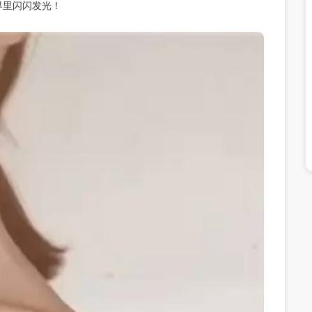
界里闪闪发光！