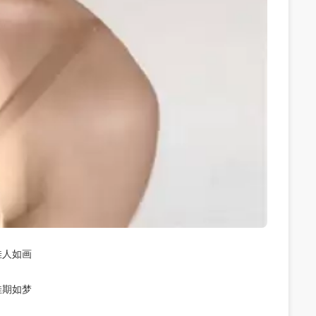
佳人如画
佳期如梦