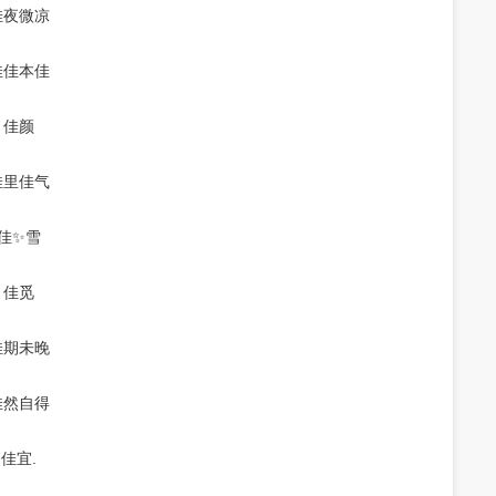
佳夜微凉
佳佳本佳
佳颜
佳里佳气
佳✨雪
佳觅
佳期未晚
佳然自得
佳宜.