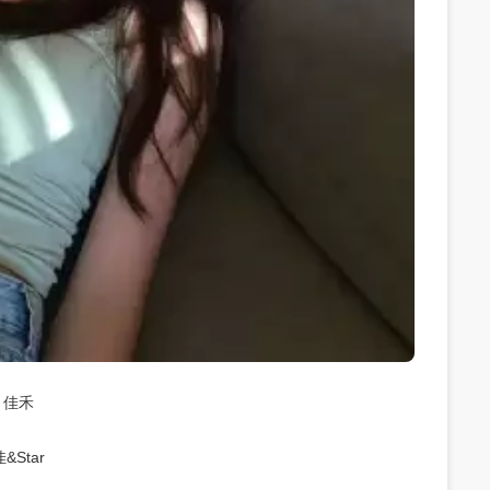
佳禾
佳&Star