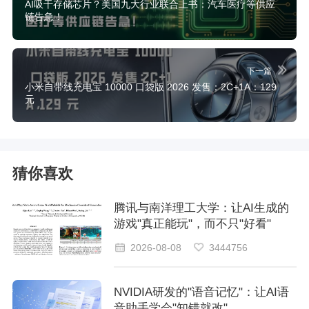
AI吸干存储芯片？美国九大行业联合上书：汽车医疗等供应
链告急！
下一篇
小米自带线充电宝 10000 口袋版 2026 发售：2C+1A：129
元
猜你喜欢
腾讯与南洋理工大学：让AI生成的
游戏"真正能玩"，而不只"好看"
2026-08-08
3444756
NVIDIA研发的"语音记忆"：让AI语
音助手学会"知错就改"