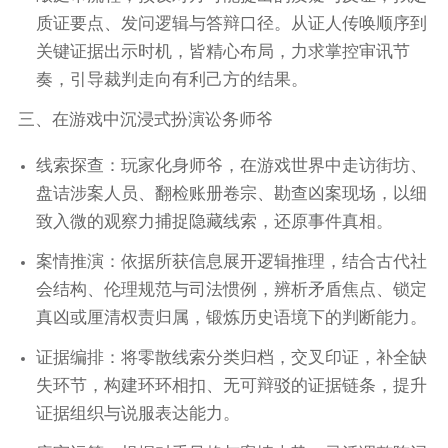
质证要点、发问逻辑与答辩口径。从证人传唤顺序到
关键证据出示时机，皆精心布局，力求掌控审讯节
奏，引导裁判走向有利己方的结果。
三、在游戏中沉浸式扮演讼务师爷
线索探查：玩家化身师爷，在游戏世界中走访街坊、
盘诘涉案人员、翻检账册卷宗、勘查凶案现场，以细
致入微的观察力捕捉隐藏线索，还原事件真相。
案情推演：依据所获信息展开逻辑推理，结合古代社
会结构、伦理规范与司法惯例，辨析矛盾焦点、锁定
真凶或厘清权责归属，锻炼历史语境下的判断能力。
证据编排：将零散线索分类归档，交叉印证，补全缺
失环节，构建环环相扣、无可辩驳的证据链条，提升
证据组织与说服表达能力。