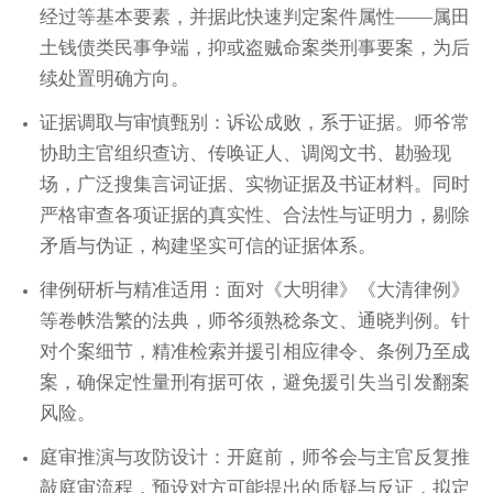
经过等基本要素，并据此快速判定案件属性——属田
土钱债类民事争端，抑或盗贼命案类刑事要案，为后
续处置明确方向。
证据调取与审慎甄别：诉讼成败，系于证据。师爷常
协助主官组织查访、传唤证人、调阅文书、勘验现
场，广泛搜集言词证据、实物证据及书证材料。同时
严格审查各项证据的真实性、合法性与证明力，剔除
矛盾与伪证，构建坚实可信的证据体系。
律例研析与精准适用：面对《大明律》《大清律例》
等卷帙浩繁的法典，师爷须熟稔条文、通晓判例。针
对个案细节，精准检索并援引相应律令、条例乃至成
案，确保定性量刑有据可依，避免援引失当引发翻案
风险。
庭审推演与攻防设计：开庭前，师爷会与主官反复推
敲庭审流程，预设对方可能提出的质疑与反证，拟定