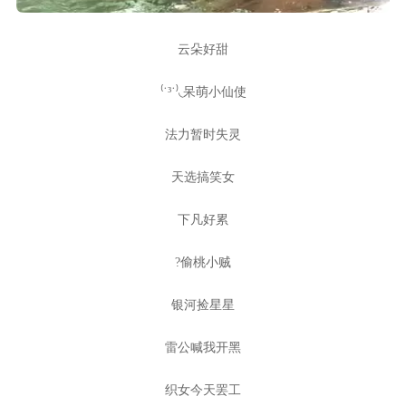
云朵好甜
⁽˙³˙⁾◟呆萌小仙使
法力暂时失灵
天选搞笑女
下凡好累
?偷桃小贼
银河捡星星
雷公喊我开黑
织女今天罢工