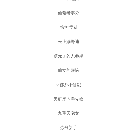
仙籍考零分
?食神学徒
云上蹦野迪
镇元子的人参果
仙女的烦恼
✨佛系小仙娥
天庭反内卷先锋
九重天宅女
炼丹新手