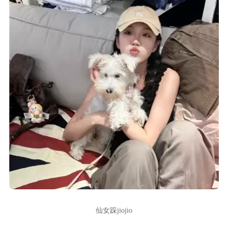
仙女跺jiojio