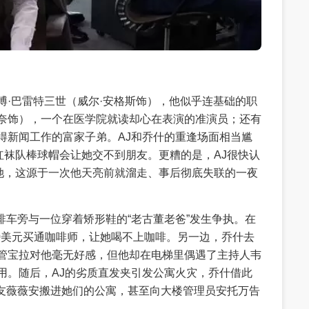
博·巴雷特三世（威尔·安格斯饰），他似乎连基础的职
维奈饰），一个在医学院就读却心在表演的准演员；还有
得新闻工作的富家子弟。AJ和乔什的重逢场面相当尴
袜队棒球帽会让她交不到朋友。更糟的是，AJ很快认
她，这源于一次他天亮前就溜走、事后彻底失联的一夜
啡车旁与一位穿着矫形鞋的“老古董老爸”发生争执。在
0美元买通咖啡师，让她喝不上咖啡。另一边，乔什去
主管宝拉对他毫无好感，但他却在电梯里偶遇了主持人韦
用。随后，AJ的劣质直发夹引发公寓火灾，乔什借此
友薇薇安搬进她们的公寓，甚至向大楼管理员安托万告