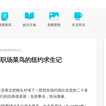
新闻资讯
娱乐天地
美图壁纸
生活常识
菜鸟的纽约求生记
个职场菜鸟的纽约求生记
》首播，明迪·卡灵再次把镜头对准了一群想在纽约闯出名堂的二十多
他们的信条很直接：先拼事业，快乐随缘。