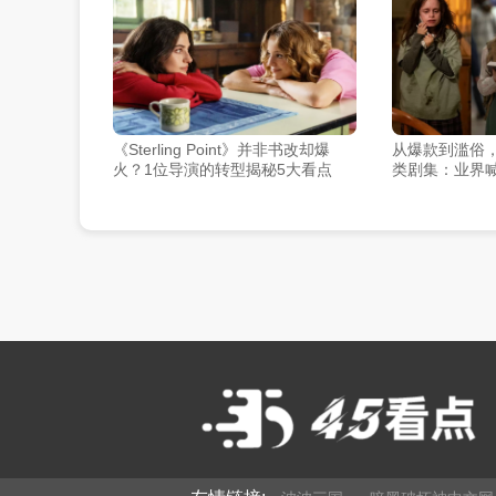
《Sterling Point》并非书改却爆
从爆款到滥俗
火？1位导演的转型揭秘5大看点
类剧集：业界