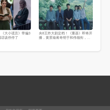
，《大小谎言》带偏3
央8王炸大剧定档！《重器》即将开
喊话该停停了
播，黄景瑜蒋奇明于和伟领衔，阵
容顶配