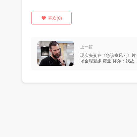
喜欢(0)
上一篇
现实夫妻在《急诊室风云》片
场全程避嫌 诺亚·怀尔：我故
不去现场