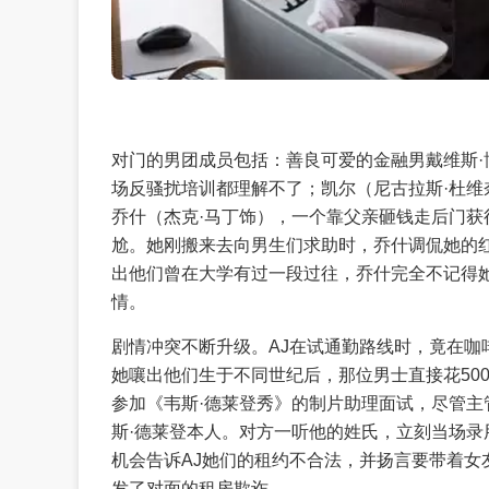
对门的男团成员包括：善良可爱的金融男戴维斯·
场反骚扰培训都理解不了；凯尔（尼古拉斯·杜
乔什（杰克·马丁饰），一个靠父亲砸钱走后门获
尬。她刚搬来去向男生们求助时，乔什调侃她的红
出他们曾在大学有过一段过往，乔什完全不记得
情。
剧情冲突不断升级。AJ在试通勤路线时，竟在咖
她嚷出他们生于不同世纪后，那位男士直接花50
参加《韦斯·德莱登秀》的制片助理面试，尽管
斯·德莱登本人。对方一听他的姓氏，立刻当场录
机会告诉AJ她们的租约不合法，并扬言要带着女
发了对面的租房欺诈。