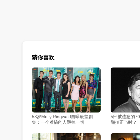
猜你喜欢
58岁Molly Ringwald自曝最差剧
5部被遗忘的7
集：一个难搞的人毁掉一切
翻拍正当时？