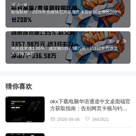
上一篇
斯瑞新材：2025年光模块芯片基座壳体营收同比增长208%
下一篇
鸿泉技术涨1.95%：成交额3357.98万元：近3日主力净流
入-336.58万
猜你喜欢
okx下载电脑华语通道中文桌面端官
方获取指南：告别网页卡顿与钓鱼
风险
2026-08-06
3442821