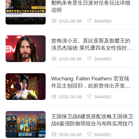
鹅鸭杀奇景生日派对任务玩法详细
说明
2026-08-08
3444984
曾饰演小丑、莫比亚斯及骷髅王的
演员杰瑞德·莱托遭四名女性指控性
犯罪行为
2026-08-08
3444983
Wuchang: Fallen Feathers 官宣续
作且主创回归，此前曾传出开发团
队已解散的消息
2026-08-08
3444982
王国保卫战6建筑搭配攻略王国保卫
战6最强防御塔组合与布阵实用技巧
2026-08-08
3444981