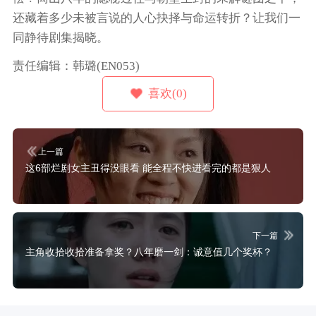
还藏着多少未被言说的人心抉择与命运转折？让我们一
同静待剧集揭晓。
责任编辑：韩璐(EN053)
喜欢(0)
上一篇
这6部烂剧女主丑得没眼看 能全程不快进看完的都是狠人
下一篇
主角收拾收拾准备拿奖？八年磨一剑：诚意值几个奖杯？