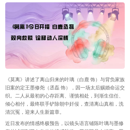
《莫离》讲述了离山归来的叶璃（白鹿 饰）与背负家族
旧案的定王墨修尧（丞磊 饰），因一场太后赐婚命运交
织。二人从最初的心存距离、谨慎相处，到渐生信任、
倾心相付，最终联手铲除朝中奸佞，查清离山真相，洗
清沉冤，迎来人生新篇章。
近日发布的情感终极预告，以镜头语言铺陈叶璃与墨修