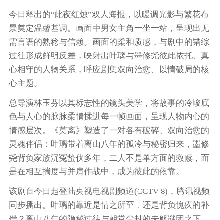
今日释出的“此夜红烛”双人海报，以暖调光影与繁花布
景奠定温馨基调。画面中男女主角一坐一站，呈现出无
需言语的熟稔与信赖。画面的柔和质感，与剧中的错综
过往形成鲜明反差，映射出叶璃与墨修尧彼此依托、真
心相守的人物关系，呼应剧集双向治愈、以情破局的核
心主题。
总导演林玉芬以其标志性的镜头美学，将故事的冷峻底
色与人心的脉脉柔情揉进每一帧画面，呈现人物内心的
情感层次。《莫离》塑造了一对各有破碎、双向治愈的
灵魂伴侣：叶璃带着离山八年的孤冷与秘密归来，墨修
尧背负家族沉冤蛰伏多年，二人不是单方面的救赎，而
是在相互揣度与并肩作战中，成为彼此的依靠。
该剧自今日起登陆央视电视剧频道(CCTV-8)，腾讯视频
同步播出。叶璃的靠近是情之所至，还是背负愧疚的补
偿？离山八年的隐秘过往与朝堂尘封的未解谜团之下，