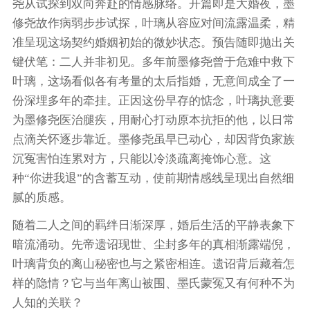
尧从试探到双向奔赴的情感脉络。开篇即是大婚夜，墨
修尧故作病弱步步试探，叶璃从容应对间流露温柔，精
准呈现这场契约婚姻初始的微妙状态。预告随即抛出关
键伏笔：二人并非初见。多年前墨修尧曾于危难中救下
叶璃，这场看似各有考量的太后指婚，无意间成全了一
份深埋多年的牵挂。正因这份早存的惦念，叶璃执意要
为墨修尧医治腿疾，用耐心打动原本抗拒的他，以日常
点滴关怀逐步靠近。墨修尧虽早已动心，却因背负家族
沉冤害怕连累对方，只能以冷淡疏离掩饰心意。这
种“你进我退”的含蓄互动，使前期情感线呈现出自然细
腻的质感。
随着二人之间的羁绊日渐深厚，婚后生活的平静表象下
暗流涌动。先帝遗诏现世、尘封多年的真相渐露端倪，
叶璃背负的离山秘密也与之紧密相连。遗诏背后藏着怎
样的隐情？它与当年离山被围、墨氏蒙冤又有何种不为
人知的关联？