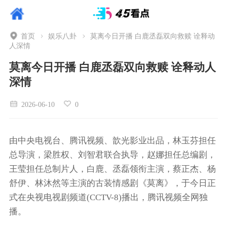
首页
娱乐八卦
莫离今日开播 白鹿丞磊双向救赎 诠释动
人深情
莫离今日开播 白鹿丞磊双向救赎 诠释动人
深情
2026-06-10
0
由中央电视台、腾讯视频、歆光影业出品，林玉芬担任
总导演，梁胜权、刘智君联合执导，赵娜担任总编剧，
王莹担任总制片人，白鹿、丞磊领衔主演，蔡正杰、杨
舒伊、林沐然等主演的古装情感剧《莫离》，于今日正
式在央视电视剧频道(CCTV-8)播出，腾讯视频全网独
播。