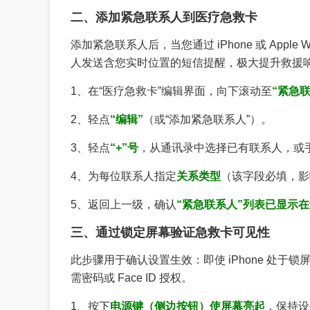
二、添加紧急联系人到医疗急救卡
添加紧急联系人后，当您通过 iPhone 或 Apple
人发送含您实时位置的短信提醒，极大提升救援
1、在“医疗急救卡”编辑界面，向下滚动至
“紧急联
2、轻点
“编辑”
（或“添加紧急联系人”）。
3、轻点
“+”号
，从通讯录中选择已有联系人，或手
4、为每位联系人指定
关系类型
（该字段必填，影
5、返回上一级，确认
“紧急联系人”列表已显示
三、通过锁定屏幕验证急救卡可见性
此步骤用于确认设置生效：即使 iPhone 处
需密码或 Face ID 授权。
1、按下
电源键（侧边按钮）使屏幕亮起
，保持设