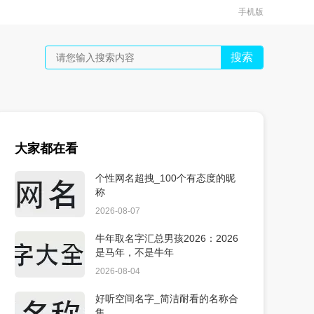
手机版
搜索
大家都在看
个性网名超拽_100个有态度的昵
称
2026-08-07
牛年取名字汇总男孩2026：2026
是马年，不是牛年
2026-08-04
好听空间名字_简洁耐看的名称合
集