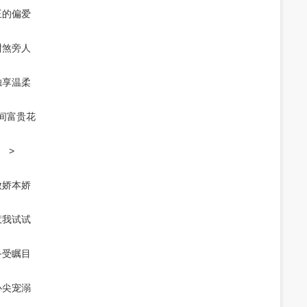
王的偏爱
甜煞旁人
独享温柔
间富贵花
>
傲娇本娇
惹我试试
备受瞩目
心尖宠溺