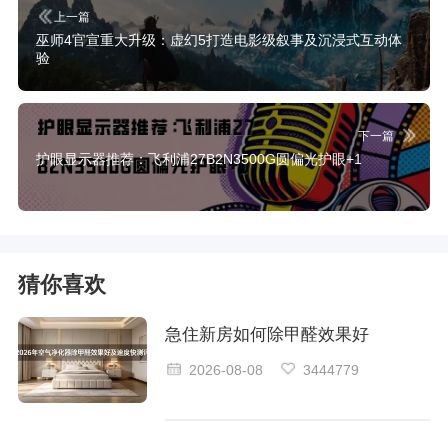
上一篇
巫师4官宣重大升级：虚幻5打造电影级叙事及沉浸式互动体
验
下一篇
护眼显示器推荐：飞利浦27B2N3500G圆偏光护眼+1
猜你喜欢
急住新房如何除甲醛效果好
2026-08-08
3444779