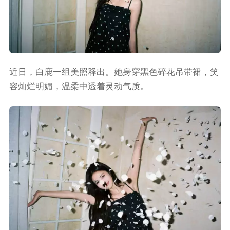
近日，白鹿一组美照释出。她身穿黑色碎花吊带裙，笑
容灿烂明媚，温柔中透着灵动气质。