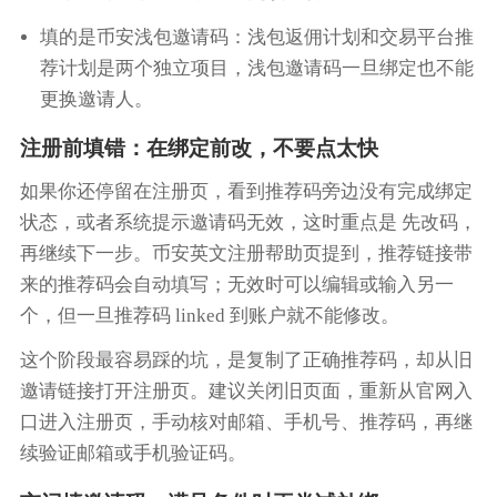
填的是币安浅包邀请码：浅包返佣计划和交易平台推
荐计划是两个独立项目，浅包邀请码一旦绑定也不能
更换邀请人。
注册前填错：在绑定前改，不要点太快
如果你还停留在注册页，看到推荐码旁边没有完成绑定
状态，或者系统提示邀请码无效，这时重点是 先改码，
再继续下一步。币安英文注册帮助页提到，推荐链接带
来的推荐码会自动填写；无效时可以编辑或输入另一
个，但一旦推荐码 linked 到账户就不能修改。
这个阶段最容易踩的坑，是复制了正确推荐码，却从旧
邀请链接打开注册页。建议关闭旧页面，重新从官网入
口进入注册页，手动核对邮箱、手机号、推荐码，再继
续验证邮箱或手机验证码。