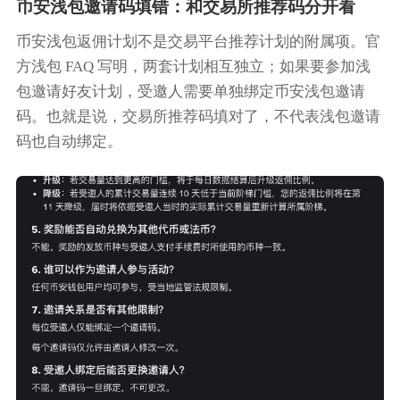
币安浅包邀请码填错：和交易所推荐码分开看
币安浅包返佣计划不是交易平台推荐计划的附属项。官
方浅包 FAQ 写明，两套计划相互独立；如果要参加浅
包邀请好友计划，受邀人需要单独绑定币安浅包邀请
码。也就是说，交易所推荐码填对了，不代表浅包邀请
码也自动绑定。