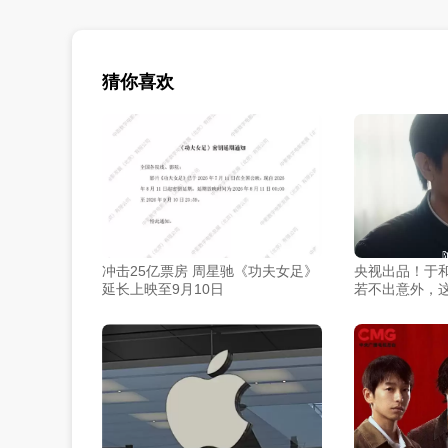
猜你喜欢
冲击25亿票房 周星驰《功夫女足》
央视出品！于
延长上映至9月10日
若不出意外，
得“封神”