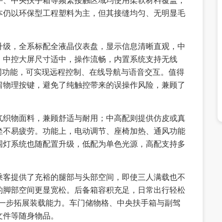
手、中央扶手箱等频繁接触区域均使用柔软材料覆盖，
本仍以环保型工程塑料为主，但其接缝均匀、无明显毛
升级，全系标配全液晶仪表盘，显示信息清晰直观，中
。中控大屏尺寸适中，操作流畅，内置系统支持无线
的车联网功能，可实现远程控制、在线导航与语音交互。值得
留物理按键，避免了纯触控带来的误操作风险，兼顾了
气织物面料，兼顾舒适与耐用；中高配则提供仿皮或真
坐不易疲劳。功能上，电动调节、座椅加热、通风功能
围灯系统也随配置升级，低配为单色光源，高配支持多
。
乘客提供了充裕的腿部与头部空间，即使三人满载也不
的脚部空间更显宽松。后备箱容积充足，日常出行轻松
进一步拓展装载能力。车门储物格、中央扶手箱与副驾
文件等随身物品。