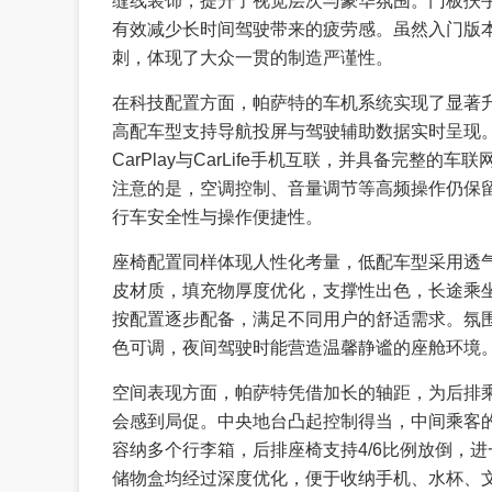
缝线装饰，提升了视觉层次与豪华氛围。门板扶
有效减少长时间驾驶带来的疲劳感。虽然入门版
刺，体现了大众一贯的制造严谨性。
在科技配置方面，帕萨特的车机系统实现了显著
高配车型支持导航投屏与驾驶辅助数据实时呈现
CarPlay与CarLife手机互联，并具备完整
注意的是，空调控制、音量调节等高频操作仍保
行车安全性与操作便捷性。
座椅配置同样体现人性化考量，低配车型采用透
皮材质，填充物厚度优化，支撑性出色，长途乘
按配置逐步配备，满足不同用户的舒适需求。氛
色可调，夜间驾驶时能营造温馨静谧的座舱环境
空间表现方面，帕萨特凭借加长的轴距，为后排
会感到局促。中央地台凸起控制得当，中间乘客
容纳多个行李箱，后排座椅支持4/6比例放倒，
储物盒均经过深度优化，便于收纳手机、水杯、