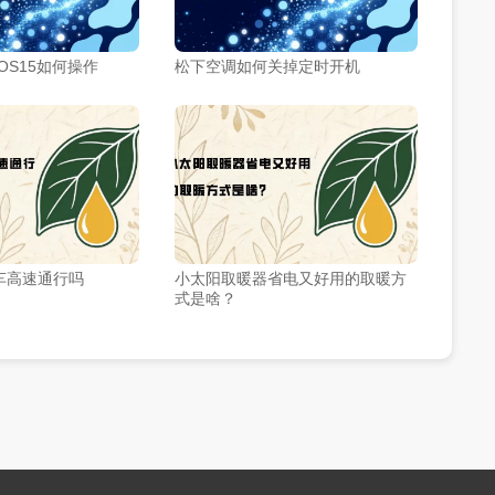
级iOS15如何操作
松下空调如何关掉定时开机
动车高速通行吗
小太阳取暖器省电又好用的取暖方
式是啥？