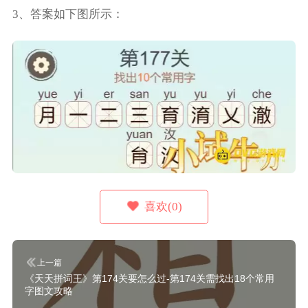
3、答案如下图所示：
喜欢(0)
上一篇
《天天拼词王》第174关要怎么过-第174关需找出18个常用
字图文攻略