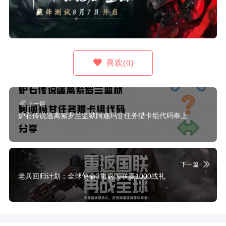
喜欢(0)
上一篇
炉石传说逃离紫罗兰监狱阿迦玛甘任务猎卡组代码奉上
下一篇
老兵回归计划：全球使命3重返国联赢1000战礼