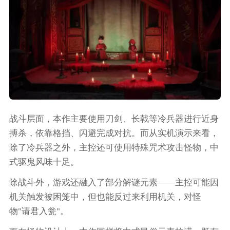
战斗层面，本作主要使用刀剑、长戟等冷兵器进行近身
搏杀，依靠格挡、闪避完成对抗。而从实机演示来看，
除了冷兵器之外，主控还可使用特殊咒术攻击怪物，中
式驱鬼风味十足。
除战斗外，游戏还融入了部分解谜元素——主控可能因
机关触发被困笼中，但也能反过来利用机关，对怪
物"请君入瓮"。