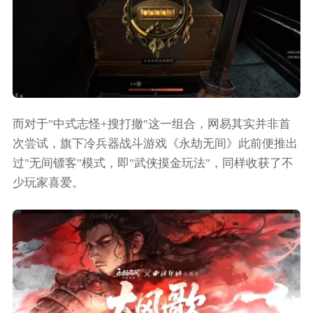
而对于"中式志怪+搜打撤"这一组合，网易其实并非首
次尝试，旗下冷兵器战斗游戏《永劫无间》此前便推出
过"无间镖客"模式，即"武侠摸金玩法"，同样收获了不
少玩家喜爱。